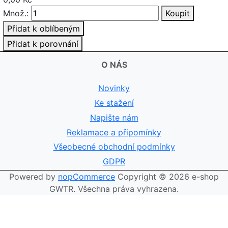
Množ.:
Koupit
Přidat k oblíbeným
Přidat k porovnání
O NÁS
Novinky
Ke stažení
Napište nám
Reklamace a připomínky
Všeobecné obchodní podmínky
GDPR
Powered by
nopCommerce
Copyright © 2026 e-shop
GWTR. Všechna práva vyhrazena.