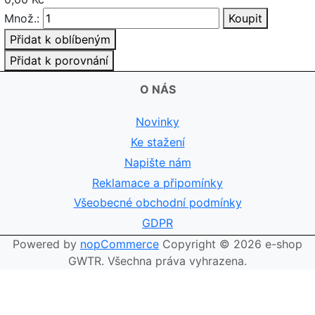
Množ.:
Koupit
Přidat k oblíbeným
Přidat k porovnání
O NÁS
Novinky
Ke stažení
Napište nám
Reklamace a připomínky
Všeobecné obchodní podmínky
GDPR
Powered by
nopCommerce
Copyright © 2026 e-shop
GWTR. Všechna práva vyhrazena.