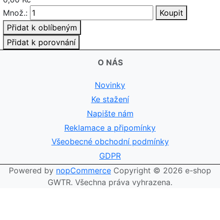
Množ.:
Koupit
Přidat k oblíbeným
Přidat k porovnání
O NÁS
Novinky
Ke stažení
Napište nám
Reklamace a připomínky
Všeobecné obchodní podmínky
GDPR
Powered by
nopCommerce
Copyright © 2026 e-shop
GWTR. Všechna práva vyhrazena.