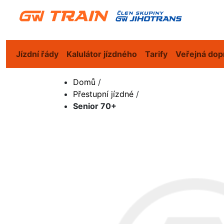
Jízdní řády
Kalulátor jízdného
Tarify
Veřejná dop
Domů
/
Přestupní jízdné
/
Senior 70+