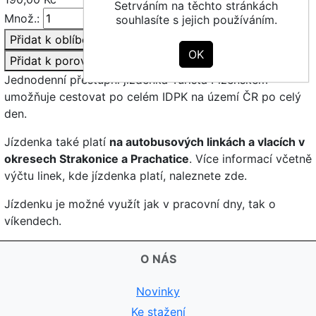
Setrváním na těchto stránkách
Množ.:
Koupit
souhlasíte s jejich používáním.
Přidat k oblíbeným
Přidat k porovnání
Jednodenní přestupní jízdenka Turista Plzeňskem
umožňuje cestovat po celém IDPK na území ČR po celý
den.
Jízdenka také platí
na autobusových linkách a vlacích v
okresech Strakonice a Prachatice
. Více informací včetně
výčtu linek, kde jízdenka platí, naleznete zde.
Jízdenku je možné využít jak v pracovní dny, tak o
víkendech.
O NÁS
Novinky
Ke stažení